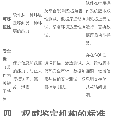
软件在特定操
跨平台/跨浏览器兼容
作系统版本或
软件从一种环境
可移
性测试、数据库迁移测
浏览器上无法
迁移到另一种环
植性
试、部署环境适应性测
运行、更换数
境的能力。
试。
据库后功能异
常。
安全
存在SQL注
性
保护信息和数据
漏洞扫描、渗透测试、
入、跨站脚本
（常
的能力，防止未
代码安全审计、数据加
漏洞、敏感信
作为
授权访问、篡
密与传输安全测试、权
息明文存储、
关键
改、泄露。
限控制测试。
越权访问漏
子特
洞。
性）
四、权威鉴定机构的标准