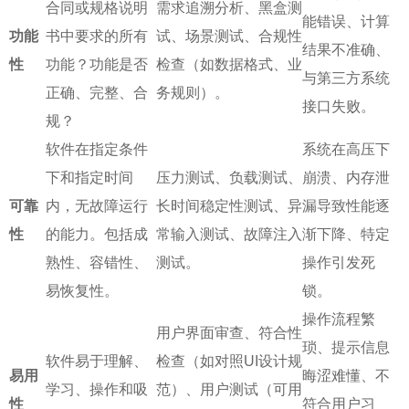
合同或规格说明
需求追溯分析、黑盒测
能错误、计算
功能
书中要求的所有
试、场景测试、合规性
结果不准确、
性
功能？功能是否
检查（如数据格式、业
与第三方系统
正确、完整、合
务规则）。
接口失败。
规？
软件在指定条件
系统在高压下
下和指定时间
压力测试、负载测试、
崩溃、内存泄
可靠
内，无故障运行
长时间稳定性测试、异
漏导致性能逐
性
的能力。包括成
常输入测试、故障注入
渐下降、特定
熟性、容错性、
测试。
操作引发死
易恢复性。
锁。
操作流程繁
用户界面审查、符合性
琐、提示信息
软件易于理解、
检查（如对照UI设计规
易用
晦涩难懂、不
学习、操作和吸
范）、用户测试（可用
性
符合用户习