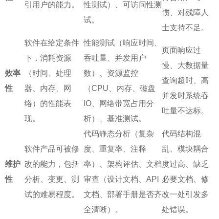
引用户的能力。
性测试）、可访问性测
惯、对残障人
试。
士支持不足。
软件在给定条件
性能测试（响应时间、
页面响应过
下，消耗资源
吞吐量、并发用户
慢、大数据量
效率
（时间、处理
数）、资源监控
查询超时、高
性
器、内存、网
（CPU、内存、磁盘
并发时系统吞
络）的性能表
IO、网络带宽占用分
吐量不达标。
现。
析）、基准测试。
代码静态分析（复杂
代码结构混
软件产品可被修
度、重复率、注释
乱、模块耦合
维护
改的能力，包括
率）、架构评估、文档
度过高、缺乏
性
分析、变更、测
审查（设计文档、API
必要文档、修
试的难易程度。
文档、部署手册是否齐
改一处引发多
全清晰）。
处错误。