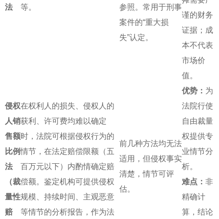
法
等。
参照。常用于刑事
谨的财务
案件的“重大损
证据；成
失”认定。
本不代表
市场价
值。
优势：
为
侵权
在权利人的损失、侵权人的
法院行使
人销
获利、许可费均难以确定
自由裁量
售额
时，法院可根据侵权行为的
权提供专
前几种方法均无法
比例
情节，在法定赔偿限额（五
业情节分
适用，但侵权事实
法
百万元以下）内酌情确定赔
析。
清楚，情节可评
（裁
偿额。鉴定机构可提供侵权
难点：
非
估。
量性
规模、持续时间、主观恶意
精确计
赔
等情节的分析报告，作为法
算，结论