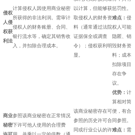
计算侵权人因使用商业秘密
以计算，但能够获
惩罚性。
侵权
所获得的非法利润。需审计
取侵权人的财务资
难点：
侵
人侵
侵权人的财务账册、合同、
料（通常通过法院
权人可能
权获
银行流水等，确定其销售收
证据保全或调查
隐匿、销
利法
入，并扣除合理成本。
令）；侵权获利明
毁财务资
显。
料；成本
扣除项目
存在争
议。
优势：
计
算相对简
该商业秘密存在可
便，有合
商业
参照该商业秘密在正常情况
参照的历史许可合
同参照。
秘密
下许可他人使用的合理费
同或行业公认的许
难点：
需
许可
用，并乘以一定的倍数（通