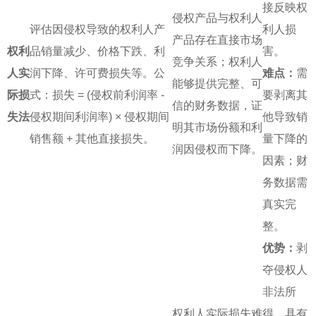
接反映权
侵权产品与权利人
评估因侵权导致的权利人产
利人损
产品存在直接市场
权利
品销量减少、价格下跌、利
害。
竞争关系；权利人
人实
润下降、许可费损失等。公
难点：
需
能够提供完整、可
际损
式：损失 = (侵权前利润率 -
要剥离其
信的财务数据，证
失法
侵权期间利润率) × 侵权期间
他导致销
明其市场份额和利
销售额 + 其他直接损失。
量下降的
润因侵权而下降。
因素；财
务数据需
真实完
整。
优势：
剥
夺侵权人
非法所
权利人实际损失难
得，具有