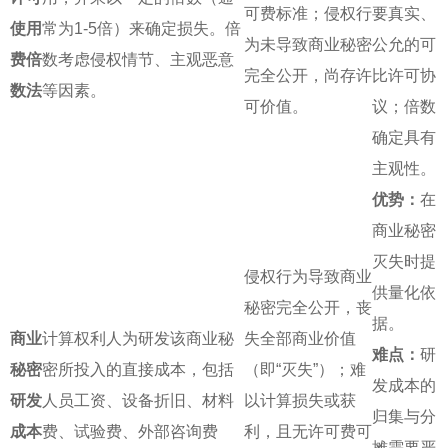
可费标准；侵权行
要真实、
使用
常为1-5倍）来确定损失。倍
为未导致商业秘密
公允的可
费倍
数考虑侵权情节、主观恶意
完全公开，尚存许
比许可协
数法
等因素。
可价值。
议；倍数
确定具有
主观性。
优势：
在
商业秘密
灭失时提
侵权行为导致商业
供量化依
秘密完全公开，丧
据。
商业
计算权利人为研发该商业秘
失全部商业价值
难点：
研
秘密
密所投入的直接成本，包括
（即“灭失”）；难
发成本的
研发
人员工资、设备折旧、材料
以计算损失或获
归集与分
成本
费、试验费、外部咨询费
利，且无许可费可
摊需要严