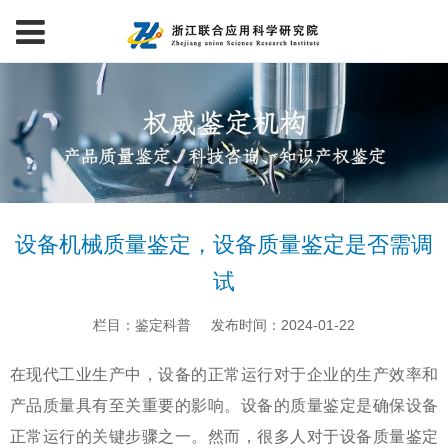
设备机械质量鉴定，设备质量鉴定是否需调
试
栏目：鉴定科普
发布时间：2024-01-22
在现代工业生产中，设备的正常运行对于企业的生产效率和
产品质量具有至关重要的影响。设备的质量鉴定是确保设备
正常运行的关键步骤之一。然而，很多人对于设备质量鉴定