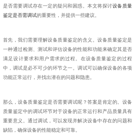
是否需要调试存在一定的疑问和困惑。本文将探讨
设备质量
鉴定是否需调试
的重要性，并提供一些建议。
首先，我们需要理解设备质量鉴定的含义。设备质量鉴定是
一种通过检测、测试和评估设备的性能和功能来确定其是否
满足设计要求和用户需求的过程。在设备质量鉴定的过程
中，调试是必不可少的环节之一。调试可以确保设备的各项
功能正常运行，并找出潜在的问题和隐患。
那么，设备质量鉴定是否需要调试呢？答案是肯定的。设备
质量鉴定中的调试环节对于设备的正常运行和产品质量具有
重要意义。通过调试，可以发现并解决设备中存在的问题和
缺陷，确保设备的性能稳定和可靠。