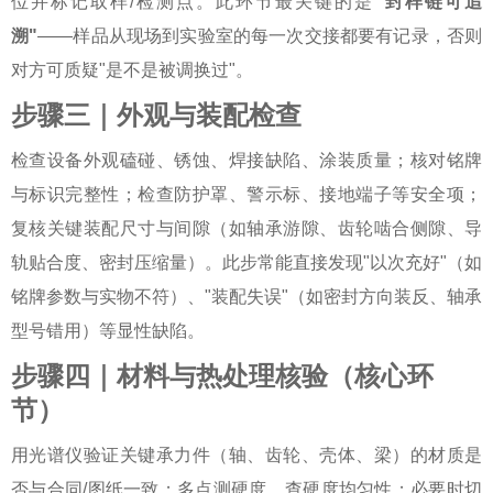
位并标记取样/检测点。此环节最关键的是
"封样链可追
溯"
——样品从现场到实验室的每一次交接都要有记录，否则
对方可质疑"是不是被调换过"。
步骤三｜外观与装配检查
检查设备外观磕碰、锈蚀、焊接缺陷、涂装质量；核对铭牌
与标识完整性；检查防护罩、警示标、接地端子等安全项；
复核关键装配尺寸与间隙（如轴承游隙、齿轮啮合侧隙、导
轨贴合度、密封压缩量）。此步常能直接发现"以次充好"（如
铭牌参数与实物不符）、"装配失误"（如密封方向装反、轴承
型号错用）等显性缺陷。
步骤四｜材料与热处理核验（核心环
节）
用光谱仪验证关键承力件（轴、齿轮、壳体、梁）的材质是
否与合同/图纸一致；多点测硬度，查硬度均匀性；必要时切