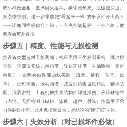
取小样做金相，查淬回火组织、碳化物形态、脱碳层深度、
夹杂物级别。这一步常能把"看起来一样"的争议件分出高下
——比如同样标称合金钢，一方夹杂物超标、一方合格，疲
劳寿命可差数倍。
步骤五｜精度、性能与无损检测
按设备类型选对应检测项：机床类用三坐标测量机、跳动检
查仪、轮廓仪复核几何精度（导轨直线度、主轴跳动、定位
精度）；泵阀类做性能曲线实测（流量、扬程、功率、效
率）、密封试验、振动频谱；减速机类查齿轮精度、轴承装
配、润滑密封；工程机械类查结构件焊缝探伤、液压缸密封
与内泄。无损检测（磁粉、渗透、超声、射线）按需用于承
力件裂纹排查。此步数据量最大，是结论的"硬证据"主体。
步骤六｜失效分析（对已损坏件必做）