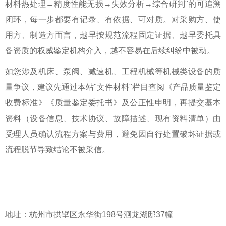
材料热处理→精度性能无损→失效分析→综合研判"的可追溯
闭环，每一步都要有记录、有依据、可对质。对采购方、使
用方、制造方而言，越早按规范流程固定证据、越早委托具
备资质的
权威鉴定机构
介入，越不容易在后续纠纷中被动。
如您涉及机床、泵阀、减速机、工程机械等机械类设备的质
量争议，建议先通过本站"文件材料"栏目查阅《产品质量鉴定
收费标准》《质量鉴定委托书》及公正性申明，再提交基本
资料（设备信息、技术协议、故障描述、现有资料清单）由
受理人员确认流程方案与费用，避免因自行处置破坏证据或
流程脱节导致结论不被采信。
浙江联合应用科学研究院鉴定中
心
地址：杭州市拱墅区永华街198号洄龙湖邸37幢