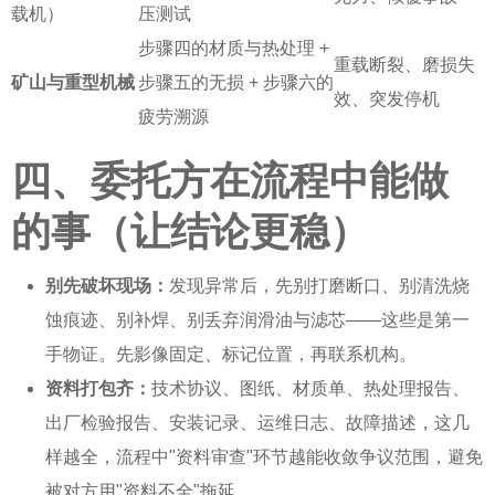
载机）
压测试
步骤四的材质与热处理 +
重载断裂、磨损失
矿山与重型机械
步骤五的无损 + 步骤六的
效、突发停机
疲劳溯源
四、委托方在流程中能做
的事（让结论更稳）
别先破坏现场：
发现异常后，先别打磨断口、别清洗烧
蚀痕迹、别补焊、别丢弃润滑油与滤芯——这些是第一
手物证。先影像固定、标记位置，再联系机构。
资料打包齐：
技术协议、图纸、材质单、热处理报告、
出厂检验报告、安装记录、运维日志、故障描述，这几
样越全，流程中"资料审查"环节越能收敛争议范围，避免
被对方用"资料不全"拖延。