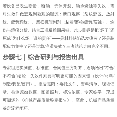
若设备已发生断齿、断轴、壳体开裂、轴承烧蚀等失效，需
对失效件做宏观到微观的溯源：断口观察（裂纹源区、放射
纹、疲劳辉纹）、磨损机理判别（粘着/磨粒/疲劳/腐蚀）、烧
伤与熔痕分析、结合工况反推因果链。此步目标是把"坏了"还
原成"为什么坏、谁的责任"——是材料缺陷诱发疲劳？还是装
配应力集中？还是过载/润滑失效？三者结论走向完全不同。
步骤七｜综合研判与报告出具
专家组把实测值、标准值、合同值三方对齐，逐项给出"符合/
不符合"结论；失效件则要写明更可能的因果链（设计/材料/
制造/装配/使用）。报告需附：委托文件、资料清单、现场记
录、检测原始数据、图谱照片、标准依据、专家签字。形成
可溯源的《机械产品质量鉴定报告》。至此，
机械产品质量
鉴定流程
闭环。