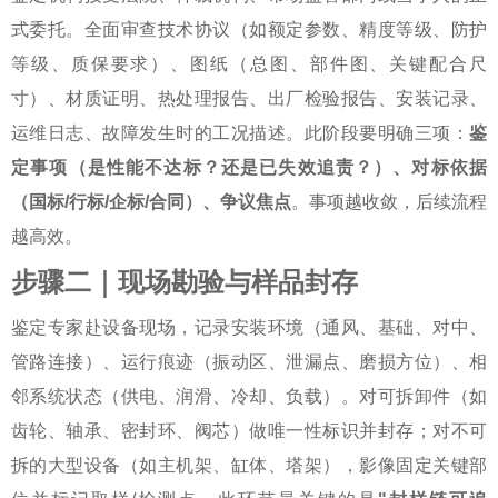
式委托。全面审查技术协议（如额定参数、精度等级、防护
等级、质保要求）、图纸（总图、部件图、关键配合尺
寸）、材质证明、热处理报告、出厂检验报告、安装记录、
运维日志、故障发生时的工况描述。此阶段要明确三项：
鉴
定事项（是性能不达标？还是已失效追责？）、对标依据
（国标/行标/企标/合同）、争议焦点
。事项越收敛，后续流程
越高效。
步骤二｜现场勘验与样品封存
鉴定专家赴设备现场，记录安装环境（通风、基础、对中、
管路连接）、运行痕迹（振动区、泄漏点、磨损方位）、相
邻系统状态（供电、润滑、冷却、负载）。对可拆卸件（如
齿轮、轴承、密封环、阀芯）做唯一性标识并封存；对不可
拆的大型设备（如主机架、缸体、塔架），影像固定关键部