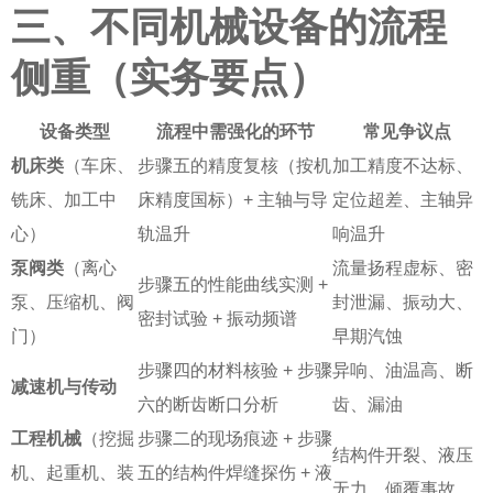
三、不同机械设备的流程
侧重（实务要点）
设备类型
流程中需强化的环节
常见争议点
机床类
（车床、
步骤五的精度复核（按机
加工精度不达标、
铣床、加工中
床精度国标）+ 主轴与导
定位超差、主轴异
心）
轨温升
响温升
泵阀类
（离心
流量扬程虚标、密
步骤五的性能曲线实测 +
泵、压缩机、阀
封泄漏、振动大、
密封试验 + 振动频谱
门）
早期汽蚀
步骤四的材料核验 + 步骤
异响、油温高、断
减速机与传动
六的断齿断口分析
齿、漏油
工程机械
（挖掘
步骤二的现场痕迹 + 步骤
结构件开裂、液压
机、起重机、装
五的结构件焊缝探伤 + 液
无力、倾覆事故