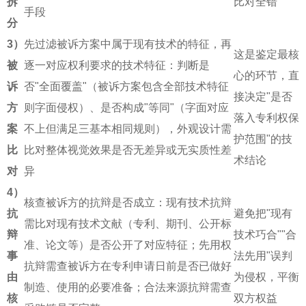
拆
比对全错
手段
分
3）
先过滤被诉方案中属于现有技术的特征，再
这是鉴定最核
被
逐一对应权利要求的技术特征：判断是
心的环节，直
诉
否"全面覆盖"（被诉方案包含全部技术特征
接决定"是否
方
则字面侵权）、是否构成"等同"（字面对应
落入专利权保
案
不上但满足三基本相同规则），外观设计需
护范围"的技
比
比对整体视觉效果是否无差异或无实质性差
术结论
对
异
4）
核查被诉方的抗辩是否成立：现有技术抗辩
抗
避免把"现有
需比对现有技术文献（专利、期刊、公开标
辩
技术巧合""合
准、论文等）是否公开了对应特征；先用权
事
法先用"误判
抗辩需查被诉方在专利申请日前是否已做好
由
为侵权，平衡
制造、使用的必要准备；合法来源抗辩需查
核
双方权益