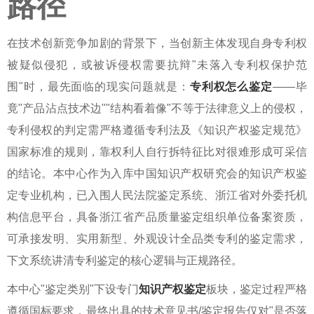
路径
在技术创新竞争加剧的背景下，当创新主体发现自身专利权
被疑似侵犯，或被诉侵权需要抗辩"未落入专利权保护范
围"时，最先面临的现实问题就是：
专利权怎么鉴定
——毕
竟"产品沾点技术边""结构看着像"不等于法律意义上的侵权，
专利侵权的判定需严格遵循专利法及《知识产权鉴定规范》
国家标准的规则，靠权利人自行拆特征比对很难形成可采信
的结论。本中心作为入库中国知识产权研究会的知识产权鉴
定专业机构，已入围人民法院鉴定系统、浙江省对外委托机
构信息平台，具备浙江省产品质量鉴定组织单位备案资质，
可承接发明、实用新型、外观设计全品类专利的鉴定需求，
下文系统讲清专利鉴定的核心逻辑与正规路径。
本中心"鉴定类别"下设专门
知识产权鉴定
板块，鉴定过程严格
遵循国标要求，最终出具的技术意见书/鉴定报告仅对"是否落