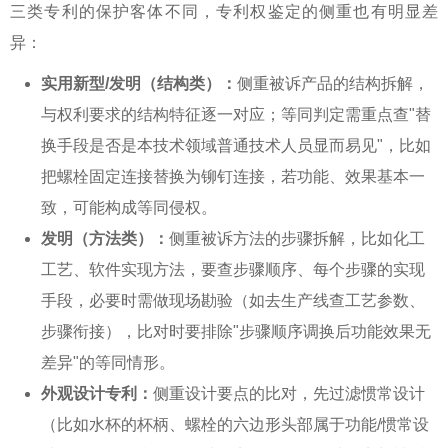
三类专利的保护客体不同，
专利权鉴定
的侧重也有明显差
异：
实用新型/发明（结构类）：
侧重被诉产品的结构拆解，
与权利要求的结构特征逐一对应；等同判定需重点查"替
换手段是否是本技术领域普通技术人员显而易见"，比如
把螺栓固定连接替换为铆钉连接，若功能、效果基本一
致，可能构成等同侵权。
发明（方法类）：
侧重被诉方法的步骤拆解，比如化工
工艺、软件实现方法，要查步骤顺序、每个步骤的实现
手段，必要时需做现场勘验（如去生产线查工艺参数、
步骤衔接），比对时要排除"步骤顺序调换后功能效果无
差异"的等同情形。
外观设计专利：
侧重设计要点的比对，先过滤惯常设计
（比如水杯的杯柄、螺栓的六边形头部属于功能/惯常设