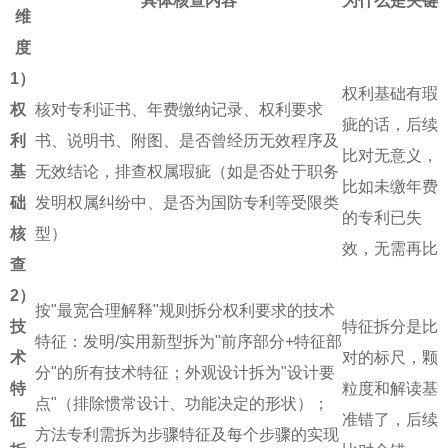
具体核查内容
为什么是关键
维
度
1）
权利基础有瑕
权
核对专利证书、年费缴纳记录、权利要求
疵的话，后续
利
书、说明书、附图、是否曾经历无效程序及
比对无意义，
基
无效结论，排查权属瑕疵（如是否处于职务
比如未缴年费
础
发明权属纠纷中、是否为国防专利等受限类
的专利已失
核
型）
效，无需再比
查
2）
按"最宽合理解释"规则拆分权利要求的技术
技
特征拆分是比
特征：发明/实用新型拆为"前序部分+特征部
术
对的标尺，颗
分"的所有技术特征；外观设计拆为"设计要
特
粒度和解读基
点"（排除惯常设计、功能决定的形状）；
征
准错了，后续
方法专利需拆为步骤特征及每个步骤的实现