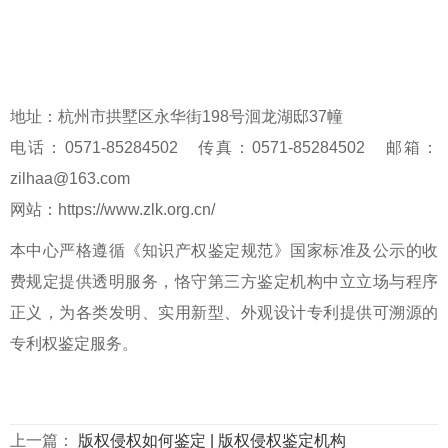
浙江联合应用科学研究院鉴定中
心
地址：杭州市拱墅区永华街198号洄龙湖邸37幢
电话：0571-85284502 传真：0571-85284502 邮箱：
zilhaa@163.com
网站：https://www.zlk.org.cn/
本中心严格遵循《知识产权鉴定规范》国家标准及公示的收
费规定提供透明服务，恪守
第三方鉴定机构
中立立场与程序
正义，为各类发明、实用新型、外观设计专利提供可溯源的
专利权鉴定
服务。
上一篇：
版权侵权如何鉴定 | 版权侵权鉴定机构