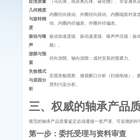
处理质量
（马氏体、残余奥氏体、碳化物）、非金属夹
几何精度
内圈径向跳动、外圈径向跳动、内圈端面对滚
与旋转精
动、内圈内径偏差、外圈外径偏差。
度
振动与噪
振动加速度级、振动速度级、噪声声压级；振
声
频）。
游隙与预
径向游隙、轴向游隙；成对安装的预紧力。
紧
失效模式
宏观形貌观察、微观断口分析（扫描电镜）、
与原因分
滑剂污染分析。
析
三、权威的轴承产品
规范的
轴承产品质量鉴定
必须遵循一套严谨、可追溯的科
第一步：委托受理与资料审查