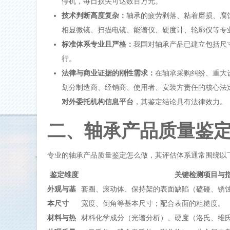
停机，每日损失可达数百万元。
技术判断高度复杂：
轴承的疲劳剥落、粘着磨损、腐
相显微镜、扫描电镜、能谱仪、硬度计、轮廓仪等专
标准体系专业且严格：
我国对轴承产品已建立包括尺
行。
法律与商业证据的刚性需求：
在轴承采购纠纷、重大
划分制造商、经销商、使用者、安装方责任的核心法
对外委托机构信息平台
，其鉴定结论具有法律效力。
二、轴承产品质量鉴
专业的
轴承产品质量鉴定怎么做
，其评估体系通常围绕以
鉴定维度
关键检测项目与
外观与基
套圈、滚动体、保持架的表面缺陷（磕碰、锈
本尺寸
宽度、倒角等基本尺寸；配合表面的粗糙度。
材料与热
材料化学成分（光谱分析）、硬度（洛氏、维