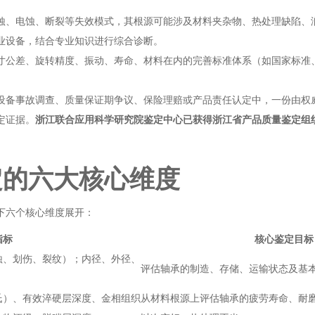
蚀、电蚀、断裂等失效模式，其根源可能涉及材料夹杂物、热处理缺陷、
业设备，结合专业知识进行综合诊断。
寸公差、旋转精度、振动、寿命、材料在内的完善标准体系（如国家标准
设备事故调查、质量保证期争议、保险理赔或产品责任认定中，一份由权
定证据。
浙江联合应用科学研究院鉴定中心已获得浙江省产品质量鉴定组
定的六大核心维度
下六个核心维度展开：
指标
核心鉴定目标
蚀、划伤、裂纹）；内径、外径、
评估轴承的制造、存储、运输状态及基
氏）、有效淬硬层深度、金相组织
从材料根源上评估轴承的疲劳寿命、耐