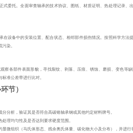
正式委托。全面审查轴承的技术协议、图纸、材质证明、热处理记录、
承在设备中的安装位置、配合状态、相邻部件损伤情况。按照科学方法
或污染。
镜观察各部件表面形貌，寻找裂纹、剥落、压痕、锈蚀、磨损、变色等缺
与标准公差带进行比对。
心环节）
成分分析，验证其是否符合高碳铬轴承钢或其他约定材料牌号。
热处理均匀性及是否达到要求硬度范围。
的显微组织（马氏体形态、残余奥氏体量、碳化物大小及分布），并进行