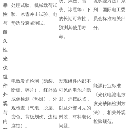
线、风压、雪
境试验方法》系
靠
处理试验、机械载荷试
载、冰雹等）下
列、国际电工委
性
验、冰雹冲击试验、电
的长期可靠性，
员会标准相关部
与
势诱导衰减测试。
预测其使用寿
分。
耐
命。
久
性
光
伏
组
电致发光检测（隐裂、
发现组件内部不
件
能源行业标准
断栅、碎片）、红外热
可见的电池片隐
外
《光伏电池电致
成像检测（热斑）、外
裂、焊接缺陷，
观
发光缺陷检测方
观检查（气泡、脱层、
以及外部可见的
与
法》、相关外观
变色、背板划伤、边框
封装、材料老化
内
检验规范。
腐蚀）。
问题。