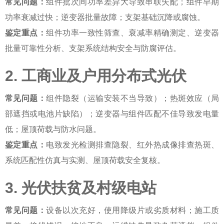
常见问题：
组件批次间功率差异大导致串联失配；组件早期
功率衰减过快；逆变器批量故障；支架基础沉降或腐蚀。
鉴定重点：
组件功率一致性筛查、衰减率精确测定、逆变器
批量可靠性分析、支架系统结构安全与防腐评估。
2. 工商业及户用分布式光伏
常见问题：
组件隐裂（运输安装不当导致）；热斑效应（局
部遮挡或电池片缺陷）；逆变器与组件匹配不佳导致发电量
低；屋顶荷载与防水问题。
鉴定重点：
电致发光检测排查隐裂、红外热成像排查热斑、
系统匹配性仿真与实测、屋顶荷载安全复核。
3. 光伏扶贫及村级电站
常见问题：
设备以次充好，使用降级片或劣质材料；施工质