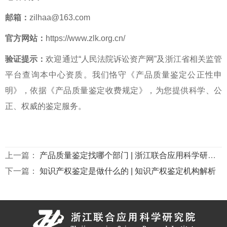
邮箱：
zilhaa@163.com
官方网站：
https://www.zlk.org.cn/
验证提示：
欢迎通过“人民法院诉讼资产网”及浙江省相关监管
平台查询本中心资质。我们恪守《产品质量鉴定公正性申
明》，依据《产品质量鉴定收费规定》，为您提供科学、公
正、权威的鉴定服务。
上一篇：
产品质量鉴定找哪个部门 | 浙江联合应用科学研究院鉴定中心
下一篇：
知识产权鉴定是做什么的 | 知识产权鉴定机构解析