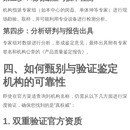
机构指派专家组（如本中心的闵磊、单体坤等专家）进行现
场勘验、取样，并可能利用专业设备进行检测分析。
第四步：分析研判与报告出具
专家组对数据进行分析，形成鉴定意见，最终出具附有专家
签名和机构公章的《产品质量鉴定报告》。
四、如何甄别与验证鉴定
机构的可靠性
即使在官方渠道查询到机构名称，仍需从以下几方面进行深
度验证，确保您找到的是“真权威”：
1. 双重验证官方资质