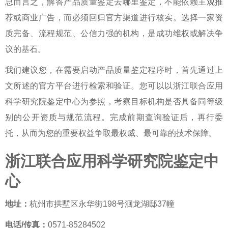
总而言之，解答
产品质量鉴定去哪里鉴定
，不能依赖主观推
荐或商业广告，而必须回归官方渠道进行核实。选择一家资
质完备、流程规范、公信力强的机构，是成功维权或解决争
议的基石。
我们建议您，在需要启动产品质量鉴定程序时，首先通过上
文所述的官方平台进行检索和验证。您可以以浙江联合应用
科学研究院鉴定中心为参照，考察目标机构是否具备同等级
别的公开资质与规范流程。完成前期查询验证后，再行委
托，从而为您的重要权益争取最权威、最可靠的技术保障。
浙江联合应用科学研究院鉴定中
心
地址：
杭州市拱墅区永华街198号洄龙湖邸37幢
电话/传真：
0571-85284502