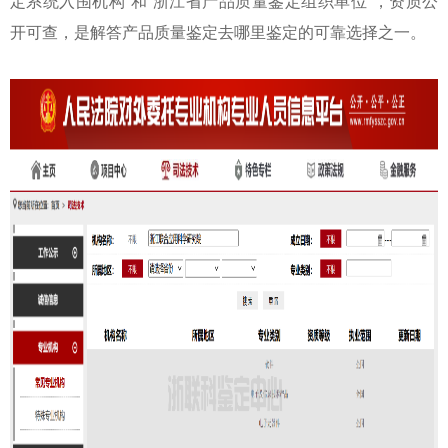
定系统入围机构”和“浙江省产品质量鉴定组织单位”，资质公
开可查，是解答
产品质量鉴定去哪里鉴定
的可靠选择之一。