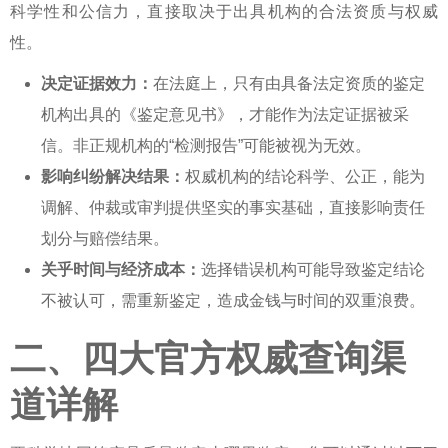
科学性和公信力，直接取决于出具机构的合法资质与权威
性。
决定证据效力：
在法庭上，只有由具备法定资质的鉴定
机构出具的《鉴定意见书》，才能作为法定证据被采
信。非正规机构的“检测报告”可能被视为无效。
影响纠纷解决结果：
权威机构的结论科学、公正，能为
调解、仲裁或审判提供坚实的事实基础，直接影响责任
划分与赔偿结果。
关乎时间与经济成本：
选择错误机构可能导致鉴定结论
不被认可，需重新鉴定，造成金钱与时间的双重浪费。
二、四大官方权威查询渠
道详解