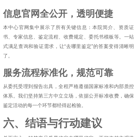
信息官网全公开，透明便捷
本中心官网集中展示了所有关键信息：本院简介、资质证
书、专家信息、鉴定流程、收费规定、委托书模板等。一站
式满足查询和验证需求，让“去哪里鉴定”的答案变得清晰明
了。
服务流程标准化，规范可靠
从委托受理到报告出具，全程严格遵循国家标准和内部质控
体系。我们坚持第三方中立立场，依据公开标准收费，确保
鉴定活动的每一个环节都经得起检验。
六、结语与行动建议