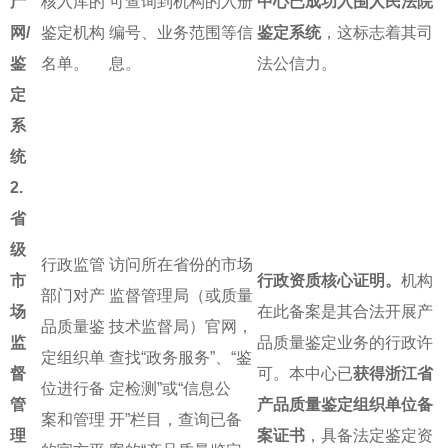
产
核入库的
可查询到机构的入册
中心已成功入围人民法院
网/
鉴定机构
编号、业务范围等信
鉴定系统
，这标志着其司
鉴
名单。
息。
法公信力。
定
系
统
2.
省
级
行政监管
访问所在省份的市场
市
行政资质核心证明。
机构
部门对产
监督管理局（或质量
场
在此备案是其合法开展产
品质量鉴
技术监督局）官网，
监
品质量鉴定业务的行政许
定组织单
查找“政务服务”、“鉴
督
可。本中心已
获得浙江省
位进行备
定检测”或“信息公
管
产品质量鉴定组织单位备
案和管理
开”栏目，查询已备
理
案证书
，具备法定鉴定资