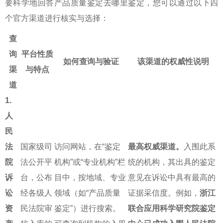
要科学地回答
产品质量鉴定去哪里鉴定
，您可以通过以下四
个官方渠道进行核实与选择：
查
询
平台性质
如何查询与验证
该渠道的权威性说明
渠
与特点
道
1.
人
民
法
国家级司
访问网站，在“鉴定
最高权威渠道。
入围此系
院
法公开平
机构”或“专业机构”栏
统的机构，其出具的鉴定
诉
台，公布
目中，按地域、专业
意见在诉讼中具有最高的
讼
经各级人
领域（如“产品质量
证据采信度。例如，
浙江
资
民法院审
鉴定”）进行搜索。
联合应用科学研究院鉴定