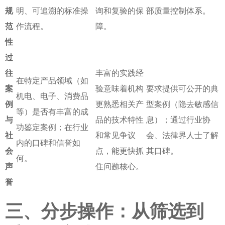
规
明、可追溯的标准操
询和复验的保
部质量控制体系。
范
作流程。
障。
性
过
往
丰富的实践经
在特定产品领域（如
案
验意味着机构
要求提供可公开的典
机电、电子、消费品
例
更熟悉相关产
型案例（隐去敏感信
等）是否有丰富的成
与
品的技术特性
息）；通过行业协
功鉴定案例；在行业
社
和常见争议
会、法律界人士了解
内的口碑和信誉如
会
点，能更快抓
其口碑。
何。
声
住问题核心。
誉
三、分步操作：从筛选到