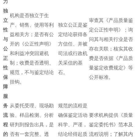
力
独
机构是否独立于生
立
审查其《产品质量鉴
产、销售、使用等利
独立公正是鉴
性
定公正性申明》；询
益相关方；是否有公
定结论获得各
与
问其与相关行业是否
开的《公正性声明》
方信任、并被
公
存在关联；核实其收
和利益冲突回避机
司法或行政机
正
费是否依据《产品质
制；收费是否透明、
关采信的基
性
量鉴定收费规定》等
规范，不与鉴定结论
石。
保
公开标准。
挂钩。
障
服
务
从委托受理、现场勘
规范的流程是
流
验、样品检测、分析
确保鉴定活动
要求机构提供《质量
程
研判到报告出具，是
科学、严谨，
鉴定委托书》范本及
的
否有一套完整、透
结论经得起质
流程说明；了解其内