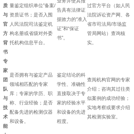
业务并使其报
质
量鉴定组织单位”备案/
过官方平台（如人民
告具有法律证
与
资质证书；是否入围
法院诉讼资产网、各
据效力的“准入
官
人民法院司法鉴定机
省市司法局/市场监
证”和“保证
方
构名册或省级对外委
管局网站）查询核
书”。
背
托机构信息平台。
实。
书
专
家
是否拥有与鉴定产品
鉴定结论的科
团
查阅机构官网的专家
领域相匹配的专家
学性、准确性
队
介绍；咨询其过往类
库；专家的学历、职
直接取决于专
与
似案例的成功经验；
称、行业经验；是否
家的经验水平
技
实地考察或要求介绍
配备先进的检测仪器
和设备的先进
术
其检测实验室。
和设备。
程度。
能