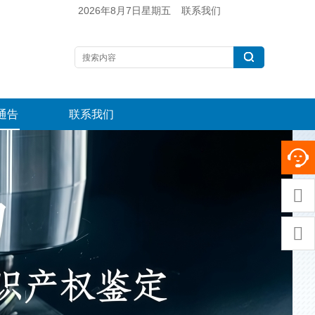
2026年8月7日星期五
联系我们
通告
联系我们

