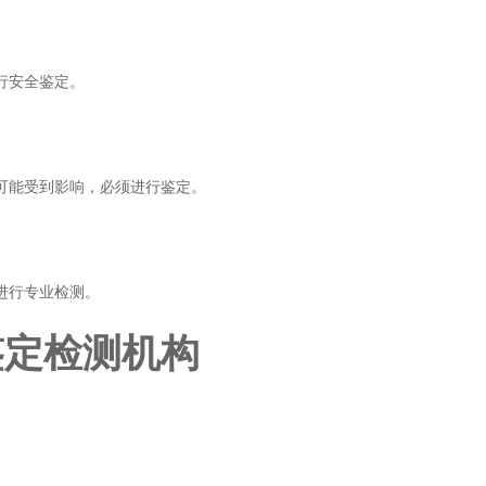
行安全鉴定。
可能受到影响，必须进行鉴定。
进行专业检测。
鉴定检测机构