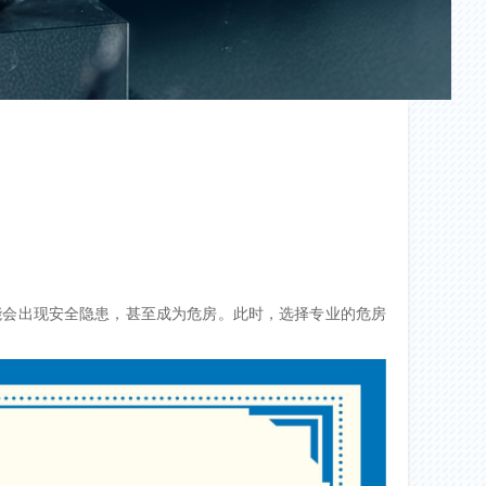
能会出现安全隐患，甚至成为危房。此时，选择专业的危房