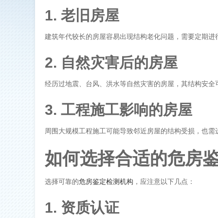
1. 老旧房屋
建筑年代较长的房屋容易出现结构老化问题，需要定期进
2. 自然灾害后的房屋
经历过地震、台风、洪水等自然灾害的房屋，其结构安全
3. 工程施工影响的房屋
周围大规模工程施工可能导致邻近房屋的结构受损，也需
如何选择合适的危房
选择可靠的
危房鉴定检测机构
，应注意以下几点：
1. 资质认证