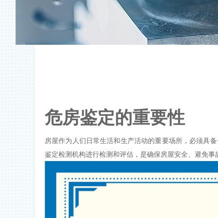
危房鉴定的重要性
房屋作为人们日常生活和生产活动的重要场所，必须具备
鉴定检测机构进行检测和评估，是确保房屋安全、避免事