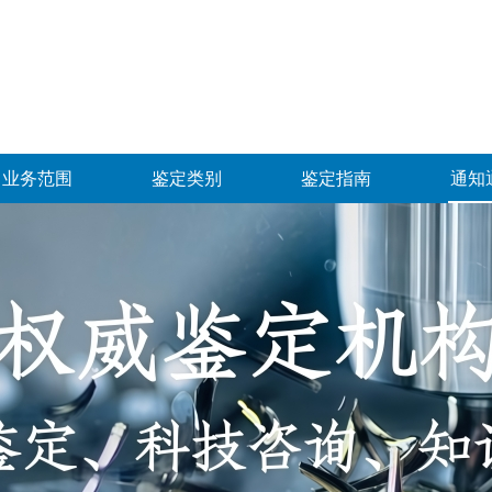
业务范围
鉴定类别
鉴定指南
通知